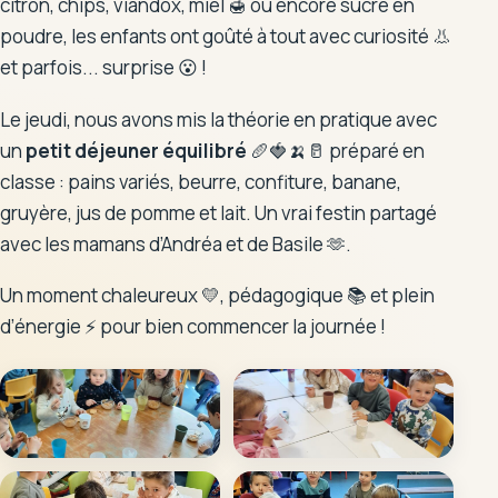
citron, chips, viandox, miel 🍯 ou encore sucre en
poudre, les enfants ont goûté à tout avec curiosité 👃
Les enseignantes
et parfois... surprise 😮 !
Le personnel encadrant
Le jeudi, nous avons mis la théorie en pratique avec
L'APEL
un
petit déjeuner équilibré
🥖🍓🍌🥛 préparé en
classe : pains variés, beurre, confiture, banane,
L'OGEC
gruyère, jus de pomme et lait. Un vrai festin partagé
avec les mamans d’Andréa et de Basile 🫶.
Un moment chaleureux 💛, pédagogique 📚 et plein
Tarifs
d’énergie ⚡ pour bien commencer la journée !
Documents