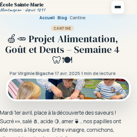
École Sainte-Marie
Montmeyran · depuis 1897
Accueil
·
Blog
· Cantine
CANTINE
🍏🥕 Projet Alimentation,
Goût et Dents – Semaine 4
Notre école
🦷🍽️
Vie scolaire
Par
Virginie Bigache
·
17 avr. 2025
·
1 min de lecture
La cantine
Règlement intérieur
Mardi 1er avril, place à la découverte des saveurs !
Activités périscolaires
Sucré 🍬, salé 🧂, acide 🍋, amer 🍵… nos papilles ont
été mises à l’épreuve. Entre vinaigre, cornichons,