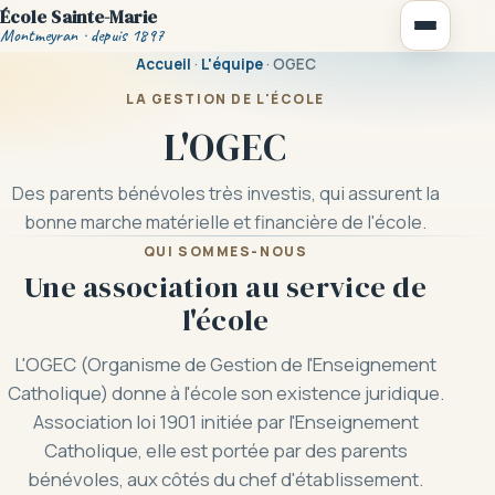
École Sainte-Marie
Montmeyran · depuis 1897
Accueil
·
L'équipe
· OGEC
LA GESTION DE L'ÉCOLE
L'OGEC
Notre école
Des parents bénévoles très investis, qui assurent la
bonne marche matérielle et financière de l'école.
Vie scolaire
QUI SOMMES-NOUS
Une association au service de
La cantine
l'école
Règlement intérieur
L'OGEC (Organisme de Gestion de l'Enseignement
Catholique) donne à l'école son existence juridique.
Activités périscolaires
Association loi 1901 initiée par l'Enseignement
Catholique, elle est portée par des parents
bénévoles, aux côtés du chef d'établissement.