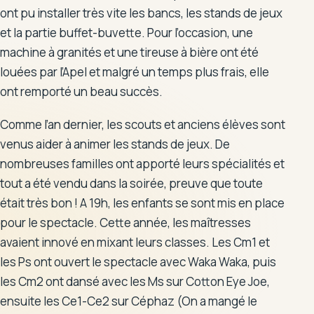
ont pu installer très vite les bancs, les stands de jeux
Les enseignantes
et la partie buffet-buvette. Pour l’occasion, une
machine à granités et une tireuse à bière ont été
Le personnel encadrant
louées par l’Apel et malgré un temps plus frais, elle
ont remporté un beau succès.
L'APEL
Comme l’an dernier, les scouts et anciens élèves sont
L'OGEC
venus aider à animer les stands de jeux. De
nombreuses familles ont apporté leurs spécialités et
tout a été vendu dans la soirée, preuve que toute
était très bon ! A 19h, les enfants se sont mis en place
Tarifs
pour le spectacle. Cette année, les maîtresses
Documents
avaient innové en mixant leurs classes. Les Cm1 et
les Ps ont ouvert le spectacle avec Waka Waka, puis
les Cm2 ont dansé avec les Ms sur Cotton Eye Joe,
ensuite les Ce1-Ce2 sur Céphaz (On a mangé le