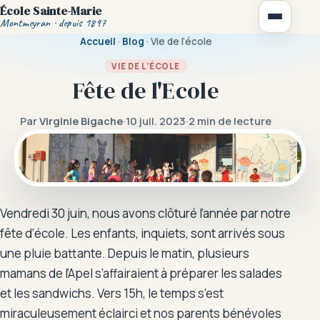
École Sainte-Marie
Montmeyran · depuis 1897
Accueil
·
Blog
· Vie de l’école
VIE DE L’ÉCOLE
Fête de l'Ecole
Par
Virginie Bigache
·
10 juil. 2023
·
2 min de lecture
Notre école
Vie scolaire
La cantine
Vendredi 30 juin, nous avons clôturé l’année par notre
Règlement intérieur
fête d’école. Les enfants, inquiets, sont arrivés sous
une pluie battante. Depuis le matin, plusieurs
Activités périscolaires
mamans de l’Apel s’affairaient à préparer les salades
et les sandwichs. Vers 15h, le temps s’est
miraculeusement éclairci et nos parents bénévoles