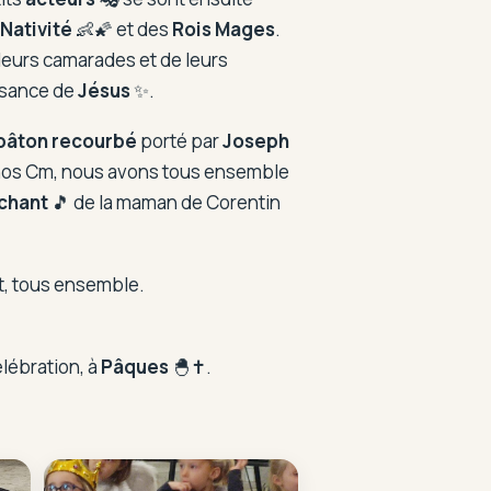
 Nativité
👶🌠 et des
Rois Mages
.
leurs camarades et de leurs
issance de
Jésus
✨.
bâton recourbé
porté par
Joseph
nos Cm, nous avons tous ensemble
chant
🎵 de la maman de Corentin
t, tous ensemble.
lébration, à
Pâques
🐣✝️.