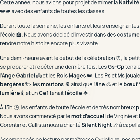
Cette année, nous avions pour projet de mimer la
Nativité
👑👑 avec des enfants de toutes les classes.
Durant toute la semaine, les enfants et leurs enseignantes 
l’école 🏫. Nous avons décidé d’investir dans des
costume
rendre notre histoire encore plus vivante.
Une demi-heure avant le début de la célébration ⏰, la petit
se préparer et répéter une dernière fois. Les
Gs-Cp
tenaie
l’
Ange Gabriel
👼 et les
Rois Mages
👑. Les
Ps
et
Ms
jouaie
bergères
🐑, les
moutons
🐏 ainsi que l’
âne
🐴 et le
bœuf
lumière
🕯️, et un
Ce1
tenait l’
étoile
🌟.
À 15h 🕒, les enfants de toute l’école et de très nombreux
p
Nous avons commencé par le
mot d’accueil
de Virginie et
Corentin et Callista nous a chanté
Silent Night
🎶 à capella
Accompagnés en lecture par maîtresse Cyrielle 📖, nos pet