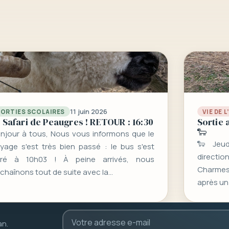
11 juin 2026
SORTIES SCOLAIRES
VIE DE 
 Safari de Peaugres ! RETOUR : 16:30
Sortie 
🐑
njour à tous, Nous vous informons que le
🐑 Jeud
yage s'est très bien passé : le bus s'est
directio
aré à 10h03 ! À peine arrivés, nous
Charmes-
chaînons tout de suite avec la…
après un
an.