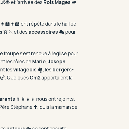
👶🌟 et l’arrivée des
Rois Mages
👑
‍🏫👨‍🏫 ont répété dans le hall de
s
👗🪡 et des
accessoires
🎭 pour
e troupe s’est rendue à l’église pour
nt les rôles de
Marie
,
Joseph
,
nt les
villageois
🏘️, les
bergers-
🐮. Quelques
Cm2
apportaient la
arents
👨‍👩‍👧‍👦 nous ont rejoints.
 Père Stéphane ✝️, puis la maman de
.
its
acteurs
🎭 se sont ensuite