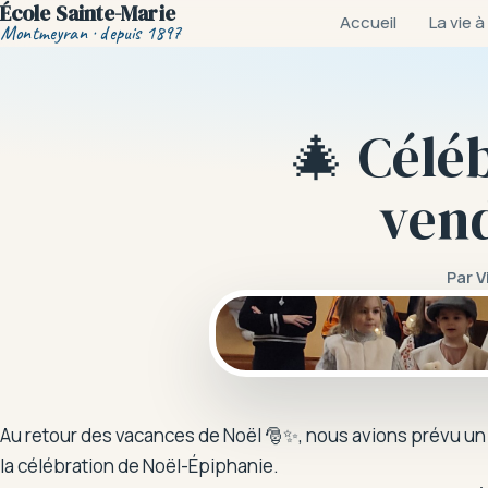
École Sainte-Marie
Accueil
La vie à
Montmeyran · depuis 1897
🎄 Célé
vend
Par
V
Au retour des vacances de Noël 🎅✨, nous avions prévu un 
la célébration de Noël-Épiphanie.