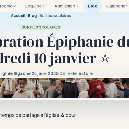
 l'école
L'équipe
Admission
Blog
Calendrier
Accueil
·
Blog
· Sorties scolaires
SORTIES SCOLAIRES
bration Épiphanie d
redi 10 janvier ⭐
irginie Bigache
·
25 janv. 2025
·
2 min de lecture
temps de partage à l’église ⛪ pour