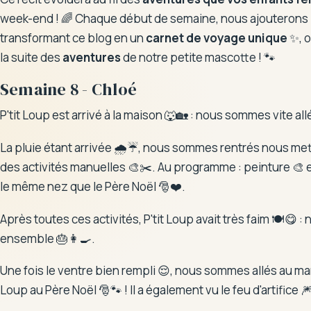
week-end ! 🌈 Chaque début de semaine, nous ajouterons
transformant ce blog en un
carnet de voyage unique
✨, o
la suite des
aventures
de notre petite mascotte ! 🐾
Semaine 8 - Chloé
P'tit Loup est arrivé à la maison 🐺🏡 : nous sommes vite all
La pluie étant arrivée 🌧️☔, nous sommes rentrés nous mettr
des activités manuelles 🎨✂️. Au programme : peinture 🎨 et 
le même nez que le Père Noël 🎅❤️.
Après toutes ces activités, P'tit Loup avait très faim 🍽️😋
ensemble 🎂👩‍🍳.
Une fois le ventre bien rempli 😌, nous sommes allés au marc
Loup au Père Noël 🎅🐾 ! Il a également vu le feu d'artifice 