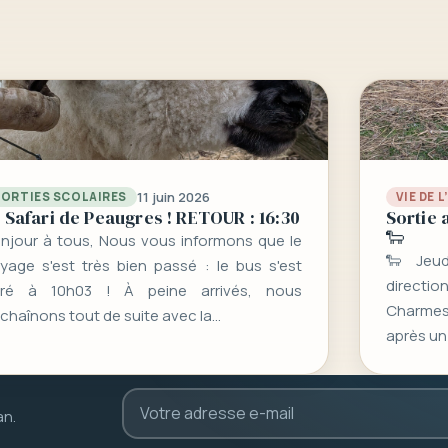
11 juin 2026
SORTIES SCOLAIRES
VIE DE 
 Safari de Peaugres ! RETOUR : 16:30
Sortie 
🐑
njour à tous, Nous vous informons que le
🐑 Jeud
yage s'est très bien passé : le bus s'est
directio
aré à 10h03 ! À peine arrivés, nous
Charmes-
chaînons tout de suite avec la…
après un
an.