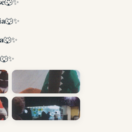
ise🐺✨
lia🐺✨
ola🐺✨
la🐺✨