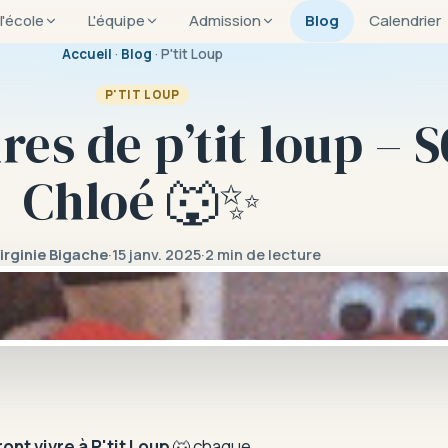
 l'école
L'équipe
Admission
Blog
Calendrier
Accueil
·
Blog
· P'tit Loup
P'TIT LOUP
es de p’tit loup – S
Chloé 🐺✨
irginie Bigache
·
15 janv. 2025
·
2 min de lecture
nt vivre à P'tit Loup
🐺 chaque