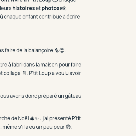
 leurs
histoires
et
photos
📸,
ù chaque enfant contribue à écrire
és faire de la balançoire 🪜😊.
e à l'abri dans la maison pour faire
collage 📄. P'tit Loup a voulu avoir
 : nous avons donc préparé un gâteau
hé de Noël 🎄✨ : j'ai présenté P'tit
🎆, même s'il a eu un peu peur 😨.