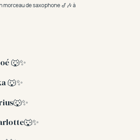
é un morceau de saxophone 🎷🎶 à
hloé 🐺✨
uka 🐺✨
arius🐺✨
harlotte🐺✨