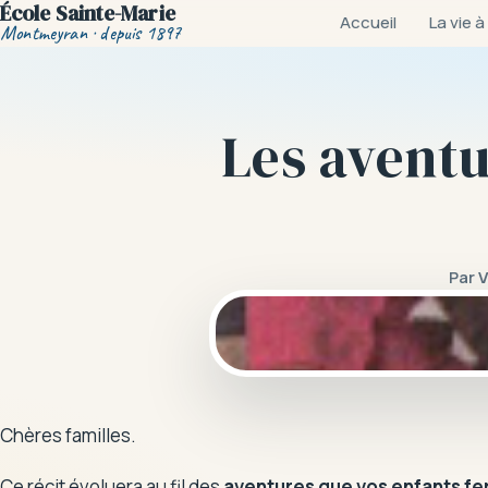
École Sainte-Marie
Accueil
La vie à
Montmeyran · depuis 1897
Les aventur
Par
V
Chères familles.
Ce récit évoluera au fil des
aventures que vos enfants fero