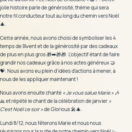
jolie histoire parle de générosité, thème qui sera
Les enseignantes
notre fil conducteur tout au long du chemin vers Noël
🎄.
Le personnel encadrant
Cette année, nous avons choisi de symboliser les 4
L'APEL
temps de l’Avent et de la générosité par des cadeaux
L'OGEC
de plus en plus gros 🎁➡️🎁🎁. L’objectif étant de faire
grandir nos cadeaux grâce à nos actes généreux 🤝
💝. Nous avons eu plein d’idées d’actions à mener, à
nous de les appliquer maintenant !
Tarifs
Nous avons ensuite chanté
« Je vous salue Marie »
🎶
Documents
🙏 et répété le chant de la célébration de janvier
«
C’est Noël ce soir »
de Glorious 🎤🎄.
Lundi 8/12, nous fêterons Marie et nous nous
réunirons pour la suite de notre chemin vers Noël ✨