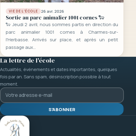
26 avr. 2026
VIE DE L’ÉCOLE
Sortie au parc animalier 1001 cornes 🐑
🐑 Jeudi 2 avril, nous sommes partis en direction du
parc animalier 1001 cornes à Charmes-sur-
l'Herbasse. Arrivés sur place, et après un petit
passage aux…
La lettre de l'école
Actualités, événements et dates importantes, quelques
fois par an. Sans spam, désinscription possible à tout
moment.
S'ABONNER