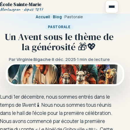
École Sainte-Marie
Montmeyran · depuis 1897
Accueil
·
Blog
· Pastorale
PASTORALE
Un Avent sous le thème de
la générosité 🎁💖
Notre école
Par
Virginie Bigache
·
8 déc. 2025
·
1 min de lecture
Vie scolaire
La cantine
Règlement intérieur
Lundi 1er décembre, nous sommes entrés dans le
temps de l’Avent 🕯️. Nous nous sommes tous réunis
Activités périscolaires
dans le hall de l’école pour la première célébration.
Nous avons commencé par écouter la première
partie du conte
« Le Noël de Gribouille »
📖✨. Cette