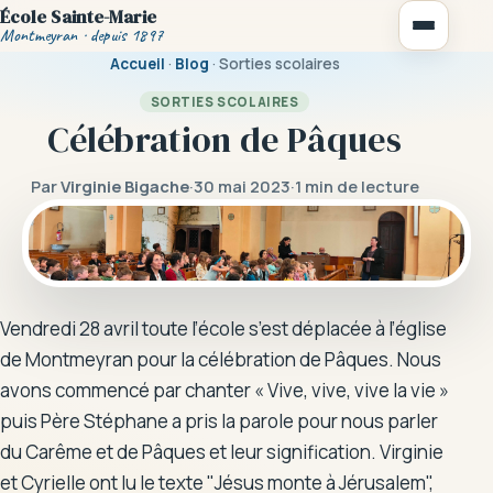
École Sainte-Marie
Montmeyran · depuis 1897
Accueil
·
Blog
· Sorties scolaires
SORTIES SCOLAIRES
Célébration de Pâques
Par
Virginie Bigache
·
30 mai 2023
·
1 min de lecture
Notre école
Vie scolaire
La cantine
Vendredi 28 avril toute l’école s’est déplacée à l’église
Règlement intérieur
de Montmeyran pour la célébration de Pâques. Nous
avons commencé par chanter « Vive, vive, vive la vie »
Activités périscolaires
puis Père Stéphane a pris la parole pour nous parler
du Carême et de Pâques et leur signification. Virginie
et Cyrielle ont lu le texte "Jésus monte à Jérusalem",