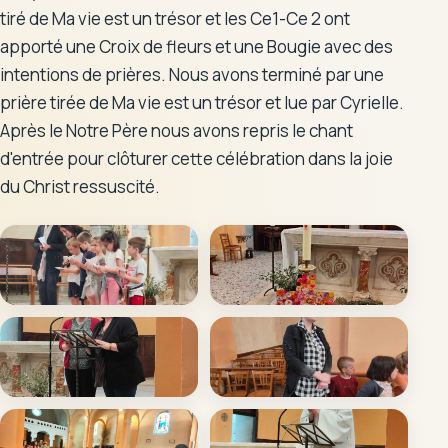
tiré de Ma vie est un trésor et les Ce1-Ce 2 ont
Les enseignantes
apporté une Croix de fleurs et une Bougie avec des
intentions de prières. Nous avons terminé par une
Le personnel encadrant
prière tirée de Ma vie est un trésor et lue par Cyrielle.
Après le Notre Père nous avons repris le chant
L'APEL
d'entrée pour clôturer cette célébration dans la joie
L'OGEC
du Christ ressuscité.
Tarifs
Documents